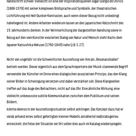
Handschrift schwer. Vielleicht ist eine der Inspirationsquellen sogar Giorgio de Chirico
(1888-1978) mit seiner komplexen Bildsprache und Symbolik, der theatralischen
Lichtführung mit Hell-Dunkel-Kontrasten, auch wenn dieser Bezug nicht unbedingt
naheliegend ist. Andere Arbeiten wiederum lassen an den japanischen Holzschnitt des
19. Jahrhunderts denken. In der Verinnerlichung der dargestellten Handlung sowie in
Bezug auf den vom Künstler evozierten Dialog von Natur und Mensch steht Kochs dem
Japaner Katsushika Hokusei (1760-1849) nahe (z.B. S. 27).
Nicht von ungefähr ist die Schweinfurter Ausstellung von ihm als „Resonanzboden“
betitelt worden. Dieser eigentlich aus dem Sprachrepertoire der Musik stammende Begriff
verwendet der Künstler im Sinne eines dialogischen assoziativen Prinzips, das den Klang
seiner Bilder in Schwingung versetzen und dabei verstärken soll. Diese Klangwellen
treffen auf das Auge des Betrachters, nicht auf das Ohr. Eine ähnliche Wirkung, eine
vielleicht unbewusste subtile Kommunikation zwischen dem Publikum und seinen
Bildern,
könnte ebenso in der Ausstellungssituation selbst anklingen. Das Konzept dazu hat er
vorab anhand eines selbst gefertigten kleinen Modells annähernd maßstabsgetreu
entwickelt, die Fotos der Situation vor Ort sollen dies auch im Katalog wiederspiegeln.