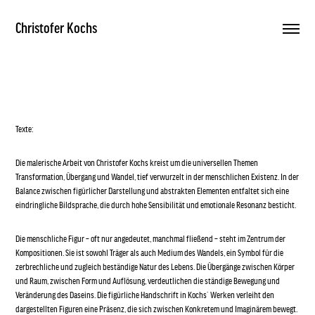
Christofer Kochs
Texte:
Die malerische Arbeit von Christofer Kochs kreist um die universellen Themen
Transformation, Übergang und Wandel, tief verwurzelt in der menschlichen Existenz. In der
Balance zwischen figürlicher Darstellung und abstrakten Elementen entfaltet sich eine
eindringliche Bildsprache, die durch hohe Sensibilität und emotionale Resonanz besticht.
Die menschliche Figur – oft nur angedeutet, manchmal fließend – steht im Zentrum der
Kompositionen. Sie ist sowohl Träger als auch Medium des Wandels, ein Symbol für die
zerbrechliche und zugleich beständige Natur des Lebens. Die Übergänge zwischen Körper
und Raum, zwischen Form und Auflösung, verdeutlichen die ständige Bewegung und
Veränderung des Daseins. Die figürliche Handschrift in Kochs` Werken verleiht den
dargestellten Figuren eine Präsenz, die sich zwischen Konkretem und Imaginärem bewegt.