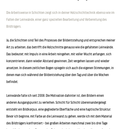
Die Arbeitsweise in Schichten zeigt sich in deiner Holzschichttechnik ebenso wie im
Falten der Leinwände, einer ganz speziellen Bearbeitung und Vorbereitung des
Bildträgers.
Ja, die Schichten sind Teil des Prozesses der Bildentstehung und entsprechen meiner
Art zu arbeiten, das betrifft die Holzschnitte genauso wie die gefalteten Leinwände.
Das bedeutet: mit Impuls in eine Arbeit reingehen, mit voller Wucht anfangen, sich
konzentrieren, dann wieder Abstand gewinnen, Zeit vergehen lassen und wieder
ansetzen. In diesem zeitlichen Bogen spiegeln sich auch die eigenen Stimmungen, in
denen man sich während der Bildentstehung über den Tag und über die Wochen
befindet.
Leinwände falte ich seit 2008. Die Motivation dahinter ist, den Bildern einen
anderen Ausgangspunkt zu verleihen. Schicht für Schicht übereinandergelegt
entsteht ein Bildkorpus, eine gegliederte Oberfläche und eine haptische Struktur.
Bevor ich beginne, mit Farbe an die Leinwand zu gehen, werde ich mit dem Material
des Bildträgers konfrontiert – bei großen Arbeiten manchmal zwei bis drei Tage