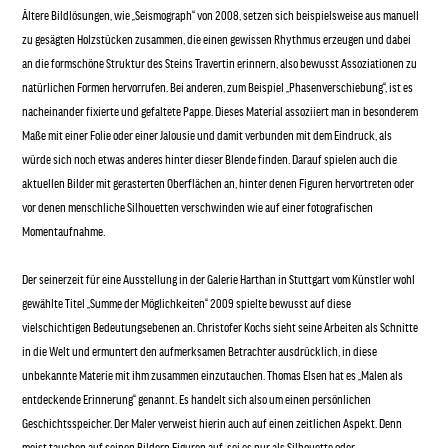
Ältere Bildlösungen, wie „Seismograph“ von 2008, setzen sich beispielsweise aus manuell
zu gesägten Holzstücken zusammen, die einen gewissen Rhythmus erzeugen und dabei
an die formschöne Struktur des Steins Travertin erinnern, also bewusst Assoziationen zu
natürlichen Formen hervorrufen. Bei anderen, zum Beispiel „Phasenverschiebung“, ist es
nacheinander fixierte und gefaltete Pappe. Dieses Material assoziiert man in besonderem
Maße mit einer Folie oder einer Jalousie und damit verbunden mit dem Eindruck, als
würde sich noch etwas anderes hinter dieser Blende finden. Darauf spielen auch die
aktuellen Bilder mit gerasterten Oberflächen an, hinter denen Figuren hervortreten oder
vor denen menschliche Silhouetten verschwinden wie auf einer fotografischen
Momentaufnahme.
Der seinerzeit für eine Ausstellung in der Galerie Harthan in Stuttgart vom Künstler wohl
gewählte Titel „Summe der Möglichkeiten“ 2009 spielte bewusst auf diese
vielschichtigen Bedeutungsebenen an. Christofer Kochs sieht seine Arbeiten als Schnitte
in die Welt und ermuntert den aufmerksamen Betrachter ausdrücklich, in diese
unbekannte Materie mit ihm zusammen einzutauchen. Thomas Elsen hat es „Malen als
entdeckende Erinnerung“ genannt. Es handelt sich also um einen persönlichen
Geschichtsspeicher. Der Maler verweist hierin auch auf einen zeitlichen Aspekt. Denn
meist tauchen auf seinen Bildern Figuren auf, sei es nur als Silhouette oder