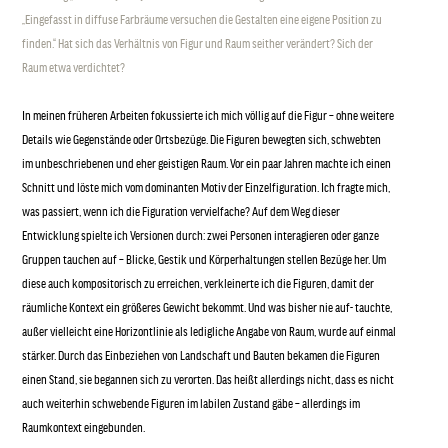
„Eingefasst in diffuse Farbräume versuchen die Gestalten eine eigene Position zu
finden.“ Hat sich das Verhältnis von Figur und Raum seither verändert? Sich der
Raum etwa verdichtet?
In meinen früheren Arbeiten fokussierte ich mich völlig auf die Figur – ohne weitere
Details wie Gegenstände oder Ortsbezüge. Die Figuren bewegten sich, schwebten
im unbeschriebenen und eher geistigen Raum. Vor ein paar Jahren machte ich einen
Schnitt und löste mich vom dominanten Motiv der Einzelfiguration. Ich fragte mich,
was passiert, wenn ich die Figuration vervielfache? Auf dem Weg dieser
Entwicklung spielte ich Versionen durch: zwei Personen interagieren oder ganze
Gruppen tauchen auf – Blicke, Gestik und Körperhaltungen stellen Bezüge her. Um
diese auch kompositorisch zu erreichen, verkleinerte ich die Figuren, damit der
räumliche Kontext ein größeres Gewicht bekommt. Und was bisher nie auf- tauchte,
außer vielleicht eine Horizontlinie als ledigliche Angabe von Raum, wurde auf einmal
stärker. Durch das Einbeziehen von Landschaft und Bauten bekamen die Figuren
einen Stand, sie begannen sich zu verorten. Das heißt allerdings nicht, dass es nicht
auch weiterhin schwebende Figuren im labilen Zustand gäbe – allerdings im
Raumkontext eingebunden.