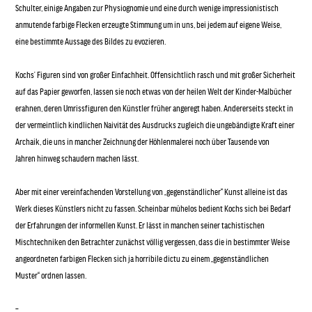
Schulter, einige Angaben zur Physiognomie und eine durch wenige impressionistisch
anmutende farbige Flecken erzeugte Stimmung um in uns, bei jedem auf eigene Weise,
eine bestimmte Aussage des Bildes zu evozieren.
Kochs’ Figuren sind von großer Einfachheit. Offensichtlich rasch und mit großer Sicherheit
auf das Papier geworfen, lassen sie noch etwas von der heilen Welt der Kinder-Malbücher
erahnen, deren Umrissfiguren den Künstler früher angeregt haben. Andererseits steckt in
der vermeintlich kindlichen Naivität des Ausdrucks zugleich die ungebändigte Kraft einer
Archaik, die uns in mancher Zeichnung der Höhlenmalerei noch über Tausende von
Jahren hinweg schaudern machen lässt.
Aber mit einer vereinfachenden Vorstellung von „gegenständlicher“ Kunst alleine ist das
Werk dieses Künstlers nicht zu fassen. Scheinbar mühelos bedient Kochs sich bei Bedarf
der Erfahrungen der informellen Kunst. Er lässt in manchen seiner tachistischen
Mischtechniken den Betrachter zunächst völlig vergessen, dass die in bestimmter Weise
angeordneten farbigen Flecken sich ja horribile dictu zu einem „gegenständlichen
Muster“ ordnen lassen.
–