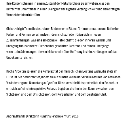
Ihre Körper scheinen in einem Zustand der Metamorphose zu schweben, was den
Betrachter unmittelbar in einen Dialog mit der eigenen Vergänglichkeit und dem stetigen
Wandel der Identität führt.
Gleichzeitig öffnen die abstrakten Bildelemente Räume für Interpretation und Reflexion.
Farben und Formen verschmelzen, lösen sich auf oder fügen sich in neuen
Zusammenhängen, was eine emotionale Tiefe schafft, die den inneren Wandel und
Übergang fühlbar macht. Die sensibel gewählten Farbtöne und feinen Übergänge
vermitteln Stimmungen, die von Melancholie über Hoffnung bis hin zur Neugier auf das
Unbekannte reichen.
Kochs Arbeiten spiegeln die Komplexität der menschlichen Existenz wider, die stets im
Fluss ist. Sie berühren tief, indem sie auf subtile Weise universelle Gefühle von Loslassen,
Veränderung und Neuanfang aufgreifen. Diese sensible Bildsprache lädt den Betrachter
ein, sich auf eine introspektive Reise zu begeben, die ihn in den Raum zwischen dem
Sichtbaren und dem Unsichtbaren, dem Körperlichen und dem Geistigen führt.
Andrea Brandl, Direktorin Kunsthalle Schweinfurt, 2016