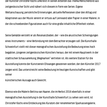
Der Künstler Christofer Kochs umkreist in seinen Arbeiten das Thema Menschenbild aus
zeitgenössischer Sicht und nähert sich diesem in Form von Serien. Eigene
Weltanschauung, persönliche Erinnerungen, aktuelle Reflexionen über den Alltag und
Adaptionen aus der Musik vereint er virtuos auf Leinwand oder Papier in einer Malerei, in
der die schwebenden Figurationen auch für eine große inhaltliche Offenheit stehen.
Seine Gemälde versteht er als Resonanzboden, der – wie die akustischen Schwingungen
eines Instruments – eine Verbindung mit dem Betrachter erzeugen soll. Die Kunsthalle
Schweinfurt stellt mit dieser monografischen Ausstellung die Bedeutung eines hoch
begabten, jüngeren zeitgenössischen Künstlers heraus, der mit einem Hauptwerk in der
städtischen Schausammlung „Wegmarken“ vertreten ist. Als weitere Station für die
Ausstellung konnte der Kunstverein Ellwangen gewonnen worden, der den Künstler 2017
zeigen wird. Das unterstreicht seine Bedeutung im heutigen Kunstschaffen und gibt
seiner
künstlerischen Aussage auch Gewicht.
Ebenso wie die Malerin Bettina van Haaren, die im Herbst 2016 ebenfalls in einer
monografischen Ausstellung in der Kunsthalle Schweinfurt zu sehen sein wird, ist
Christofer Kochs eine Entdeckung des Kurators der renommierten Sparkassengalerie,