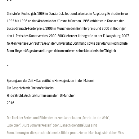
Christofer Kochs, geb. 1969 in Osnabrück, lebt und arbeitet in Augsburg. Er studierte von
1992 bis 1996 an der Akademie der Künste, München. 1995 erhielt er in Kronach den
Lucas-Cranach-Förderpreis, 1996 in München den Böhmlerpreis und 2000 in Bobingen
den 1. Preis des Kunstvereins. 2000-2003 lehrte er Lithografie an der FH Augsburg, 2007
folgten weitere Lehraufträge an der Universität Dortmund sowie der Alanus Hochschule,
Bonn. Regelmäßige Ausstellungen dokumentieren seine künstlerische Tätigkeit.
–
Sprung aus der Zeit – Das zeitliche Hinwegsetzen in der Malerei
Ein Gespräch mit Christofer Kochs
Hilde Strobl, Architekturmuseum der TU München
2016
Die Titel der Serien und Bilder der letzten Jahre lauten „Schnitt in die Welt“,
„Speicher“, „Kurz vorm Vergessen“ oder „Danach die Stille“. Das sind
Formulierungen, die sprachlich bereits Bilder produzieren. Man fragt sich daher: Was