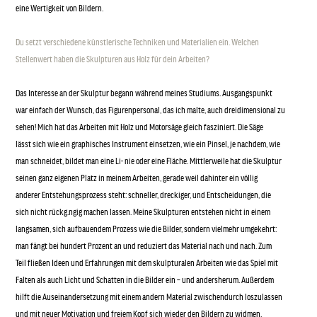
eine Wertigkeit von Bildern.
Du setzt verschiedene künstlerische Techniken und Materialien ein. Welchen
Stellenwert haben die Skulpturen aus Holz für dein Arbeiten?
Das Interesse an der Skulptur begann während meines Studiums. Ausgangspunkt
war einfach der Wunsch, das Figurenpersonal, das ich malte, auch dreidimensional zu
sehen! Mich hat das Arbeiten mit Holz und Motorsäge gleich fasziniert. Die Säge
lässt sich wie ein graphisches Instrument einsetzen, wie ein Pinsel, je nachdem, wie
man schneidet, bildet man eine Li- nie oder eine Fläche. Mittlerweile hat die Skulptur
seinen ganz eigenen Platz in meinem Arbeiten, gerade weil dahinter ein völlig
anderer Entstehungsprozess steht: schneller, dreckiger, und Entscheidungen, die
sich nicht rückg.ngig machen lassen. Meine Skulpturen entstehen nicht in einem
langsamen, sich aufbauendem Prozess wie die Bilder, sondern vielmehr umgekehrt:
man fängt bei hundert Prozent an und reduziert das Material nach und nach. Zum
Teil fließen Ideen und Erfahrungen mit dem skulpturalen Arbeiten wie das Spiel mit
Falten als auch Licht und Schatten in die Bilder ein – und andersherum. Außerdem
hilft die Auseinandersetzung mit einem andern Material zwischendurch loszulassen
und mit neuer Motivation und freiem Kopf sich wieder den Bildern zu widmen.