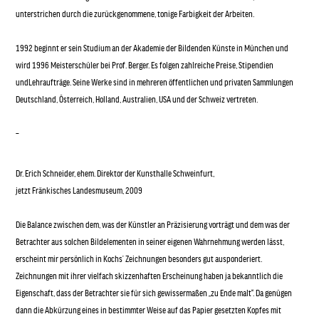
unterstrichen durch die zurückgenommene, tonige Farbigkeit der Arbeiten.
1992 beginnt er sein Studium an der Akademie der Bildenden Künste in München und
wird 1996 Meisterschüler bei Prof. Berger. Es folgen zahlreiche Preise, Stipendien
undLehraufträge. Seine Werke sind in mehreren öffentlichen und privaten Sammlungen
Deutschland, Österreich, Holland, Australien, USA und der Schweiz vertreten.
–
Dr. Erich Schneider, ehem. Direktor der Kunsthalle Schweinfurt,
jetzt Fränkisches Landesmuseum, 2009
Die Balance zwischen dem, was der Künstler an Präzisierung vorträgt und dem was der
Betrachter aus solchen Bildelementen in seiner eigenen Wahrnehmung werden lässt,
erscheint mir persönlich in Kochs’ Zeichnungen besonders gut ausponderiert.
Zeichnungen mit ihrer vielfach skizzenhaften Erscheinung haben ja bekanntlich die
Eigenschaft, dass der Betrachter sie für sich gewissermaßen „zu Ende malt“. Da genügen
dann die Abkürzung eines in bestimmter Weise auf das Papier gesetzten Kopfes mit