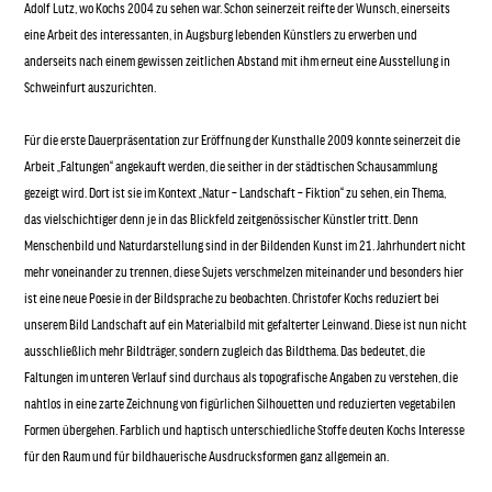
Adolf Lutz, wo Kochs 2004 zu sehen war. Schon seinerzeit reifte der Wunsch, einerseits
eine Arbeit des interessanten, in Augsburg lebenden Künstlers zu erwerben und
anderseits nach einem gewissen zeitlichen Abstand mit ihm erneut eine Ausstellung in
Schweinfurt auszurichten.
Für die erste Dauerpräsentation zur Eröffnung der Kunsthalle 2009 konnte seinerzeit die
Arbeit „Faltungen“ angekauft werden, die seither in der städtischen Schausammlung
gezeigt wird. Dort ist sie im Kontext „Natur – Landschaft – Fiktion“ zu sehen, ein Thema,
das vielschichtiger denn je in das Blickfeld zeitgenössischer Künstler tritt. Denn
Menschenbild und Naturdarstellung sind in der Bildenden Kunst im 21. Jahrhundert nicht
mehr voneinander zu trennen, diese Sujets verschmelzen miteinander und besonders hier
ist eine neue Poesie in der Bildsprache zu beobachten. Christofer Kochs reduziert bei
unserem Bild Landschaft auf ein Materialbild mit gefalterter Leinwand. Diese ist nun nicht
ausschließlich mehr Bildträger, sondern zugleich das Bildthema. Das bedeutet, die
Faltungen im unteren Verlauf sind durchaus als topografische Angaben zu verstehen, die
nahtlos in eine zarte Zeichnung von figürlichen Silhouetten und reduzierten vegetabilen
Formen übergehen. Farblich und haptisch unterschiedliche Stoffe deuten Kochs Interesse
für den Raum und für bildhauerische Ausdrucksformen ganz allgemein an.