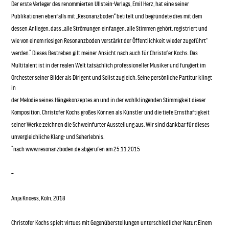
Der erste Verleger des renommierten Ullstein-Verlags, Emil Herz, hat eine seiner
Publikationen ebenfalls mit „Resonanzboden“ betitelt und begründete dies mit dem
dessen Anliegen, dass „alle Strömungen einfangen, alle Stimmen gehört, registriert und
wie von einem riesigen Resonanzboden verstärkt der Öffentlichkeit wieder zugeführt“
werden.* Dieses Bestreben gilt meiner Ansicht nach auch für Christofer Kochs. Das
Multitalent ist in der realen Welt tatsächlich professioneller Musiker und fungiert im
Orchester seiner Bilder als Dirigent und Solist zugleich. Seine persönliche Partitur klingt
in
der Melodie seines Hängekonzeptes an und in der wohlklingenden Stimmigkeit dieser
Komposition. Christofer Kochs großes Können als Künstler und die tiefe Ernsthaftigkeit
seiner Werke zeichnen die Schweinfurter Ausstellung aus. Wir sind dankbar für dieses
unvergleichliche Klang- und Seherlebnis.
*nach www.resonanzboden.de abgerufen am 25.11.2015
–
Anja Knoess, Köln, 2018
Christofer Kochs spielt virtuos mit Gegenüberstellungen unterschiedlicher Natur: Einem