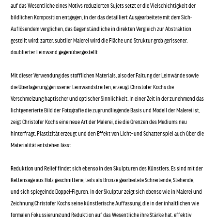
auf das Wesentliche eines Motivs reduzierten Sujets setzt er die Vielschichtigkeit der
bildlichen Komposition entgegen, in der das detailliert Ausgearbeitete mit dem Sich-
Auflösendem verglichen, das Gegenständliche in direkten Vergleich zur Abstraktion
gestellt wird; zarter, subtiler Malerei wird die Fläche und Struktur grob gerissener,
doublierter Leinwand gegenübergestellt.
Mit dieser Verwendung des stofflichen Materials, also der Faltung der Leinwände sowie
die Überlagerung gerissener Leinwandstreifen, erzeugt Christofer Kochs die
Verschmelzung haptischer und optischer Sinnlichkeit. In einer Zeit in der zunehmend das
lichtgenerierte Bild der Fotografie die zugrundliegende Basis und Modell der Malerei ist,
zeigt Christofer Kochs eine neue Art der Malerei, die die Grenzen des Mediums neu
hinterfragt, Plastizität erzeugt und den Effekt von Licht- und Schattenspiel auch über die
Materialität entstehen lässt.
Reduktion und Relief findet sich ebenso in den Skulpturen des Künstlers. Es sind mit der
Kettensäge aus Holz geschnittene, teils als Bronze gearbeitete Schreitende, Stehende,
und sich spiegelnde Doppel-Figuren. In der Skulptur zeigt sich ebenso wie in Malerei und
Zeichnung Christofer Kochs seine künstlerische Auffassung, die in der inhaltlichen wie
formalen Fokussierung und Reduktion auf das Wesentliche ihre Stärke hat, effektiv