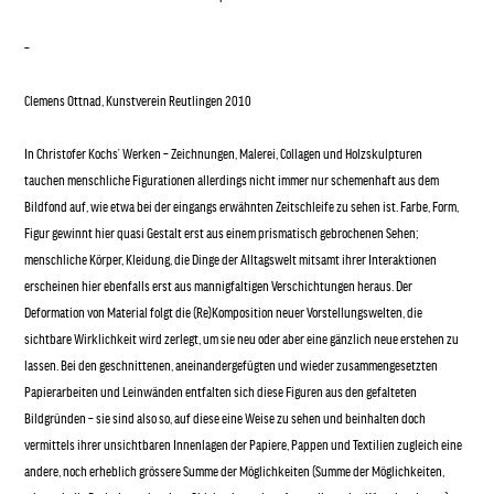
–
Clemens Ottnad, Kunstverein Reutlingen 2010
In Christofer Kochs’ Werken – Zeichnungen, Malerei, Collagen und Holzskulpturen
tauchen menschliche Figurationen allerdings nicht immer nur schemenhaft aus dem
Bildfond auf, wie etwa bei der eingangs erwähnten Zeitschleife zu sehen ist. Farbe, Form,
Figur gewinnt hier quasi Gestalt erst aus einem prismatisch gebrochenen Sehen;
menschliche Körper, Kleidung, die Dinge der Alltagswelt mitsamt ihrer Interaktionen
erscheinen hier ebenfalls erst aus mannigfaltigen Verschichtungen heraus. Der
Deformation von Material folgt die (Re)Komposition neuer Vorstellungswelten, die
sichtbare Wirklichkeit wird zerlegt, um sie neu oder aber eine gänzlich neue erstehen zu
lassen. Bei den geschnittenen, aneinandergefügten und wieder zusammengesetzten
Papierarbeiten und Leinwänden entfalten sich diese Figuren aus den gefalteten
Bildgründen – sie sind also so, auf diese eine Weise zu sehen und beinhalten doch
vermittels ihrer unsichtbaren Innenlagen der Papiere, Pappen und Textilien zugleich eine
andere, noch erheblich grössere Summe der Möglichkeiten (Summe der Möglichkeiten,