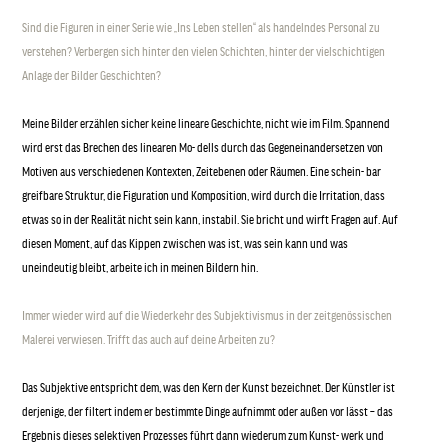
Sind die Figuren in einer Serie wie „Ins Leben stellen“ als handelndes Personal zu
verstehen? Verbergen sich hinter den vielen Schichten, hinter der vielschichtigen
Anlage der Bilder Geschichten?
Meine Bilder erzählen sicher keine lineare Geschichte, nicht wie im Film. Spannend
wird erst das Brechen des linearen Mo- dells durch das Gegeneinandersetzen von
Motiven aus verschiedenen Kontexten, Zeitebenen oder Räumen. Eine schein- bar
greifbare Struktur, die Figuration und Komposition, wird durch die Irritation, dass
etwas so in der Realität nicht sein kann, instabil. Sie bricht und wirft Fragen auf. Auf
diesen Moment, auf das Kippen zwischen was ist, was sein kann und was
uneindeutig bleibt, arbeite ich in meinen Bildern hin.
Immer wieder wird auf die Wiederkehr des Subjektivismus in der zeitgenössischen
Malerei verwiesen. Trifft das auch auf deine Arbeiten zu?
Das Subjektive entspricht dem, was den Kern der Kunst bezeichnet. Der Künstler ist
derjenige, der filtert indem er bestimmte Dinge aufnimmt oder außen vor lässt – das
Ergebnis dieses selektiven Prozesses führt dann wiederum zum Kunst- werk und