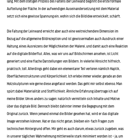
lang. Mit dem stetigen Prozess des Faltens der Leinwand beginnt die erste formale
Aufteilung der Fläche. In der aufwendigen Auseinandersetzung mit dem Material
setzt sich eine gewisse Spannung ein, wohin sich die Bildidee entwickelt, schärft.
Die Faltung der Leinwand erreicht aber auch eine weitreichendere Dimension im
Bezug auf die allgemeine Bildrezeption und ist gewissermaßen auch Ausdruck einer
Haltung, eines Ausreizens der Möglichkeiten der Malerei, und damit auch eine Reaktion
auf die digitale Bilderflut. Alles, was wir uns auf Bildschirmen ansehen, ist Licht
generiert und eine flache Darstellungen von Bildern. In vielerlei Hinsicht hilfreich,
praktisch, toll. Allerdings geht dabei ein elementarer Teil verloren nämlich Haptik,
Oberflächenstrukturen und Körperlichkeit. Ich erlebe immer wieder, gerade an den
Holzskulpturen wie gerne diese angefasst werden. Das geht mir selbst ebenso. Man
spürt dabei Materialität und Stofflichkeit. Ähnliche Erfahrung übertrage ich auf
meine Bilder. Um es anders zu sagen: natürlich vermitteln sich Inhalte und Motive
über das digitale Bild. Dennoch bleibt dahinter immer die Begegnung mit dem
Original zurück. Wenn jemand einmal die Bilder gesehen hat, wird er das digitale
Image verstehen können. Hat er das nicht getan, bleiben ein- fach Fragen zum
technischen Hintergrund offen. Mir geht es auch darum, etwas zurück zugeben, was
in unserer täglichen Wahrnehmung mittlerweile stark minimiert worden ist – ja, um