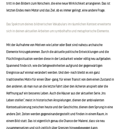
tritt in den Bildern zum Vorschein, die eine neue Wirklichkeit arrangieren. Das ist
letzten Endes mein Motor und das Ziel, ob es immer gelingt, eine andere Frage.
Das Spektrum deines bildnerischen Vokabulars im räumlichen Kontext erweiterte
sich in deinen aktuellen Arbeiten um symbolhafte und metaphorische Elemente.
Mit der Aufnahme von Motiven wie Leiter oder Boot sind nahezu archaische
Elemente hinzugekommen. Durch die aktuelle politische Entwicklungen und die
Flüchtlingssituation werden diese in der Lesbarkeit wieder völlig neu aufgeladen.
Spannend finde ich, wie die Sehgewohnheiten aufgrund der gegenwärtigen
Ereignisse auf einmal verändert werden. Und den- noch bleibt es ein ganz
traditionelles Motiv für einen Über- gang, für einen Transit von dem einen Zustand in
den anderen, ob man nun an die letzte Fahrt über den Acheron anspielt oder die
Hoffnung auf ein besseres Leben. Auch die Häuser aus der aktuellen Serie „Ins
Leben stellen“, meist in historischen Anspielungen, dienen der ambivalenten
Kontextualisierung zwischen heute und der Geschichte, dienen dem Sprung in eine
andere Zeit. Zeiten werden gegeneinandergestellt und finden in einem Raum, in
einem Bild statt. Das ist eigentlich genau die Chance der Malerei, dass sie neu
zusammensetzen und sich zeitlich über Grenzen hinwegbewegen kann.