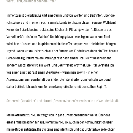
war zu- erst, die Bilder oder die Titel?
Immer zuerst die Bilder. Es gibt eine Sammlung von Worten und Begriffen, über die
ich stolpere und in einem Buch sammle. Lange Zeit hat mich zum Beispiel Wolfgang
Herrendorf stark beeindruckt, seine Bücher „In Plüschgewittern“, „Diesseits des
Van-Allen-Gürtels“ oder „Tschick“. Unabhängig davon was irgendwann zum Titel
wird, beeinflussen und inspirieren mich diese Textsequenzen – sie bleiben hängen.
Irgend- wann kristallisiert sich aus der Summe von Eindrücken dann ein Titel heraus.
Gerade die figurative Malerei verlangt fast nach einem Titel. Nicht beschreibend,
sondern assoziativ wird ein Wort- und Begriffsfeld eröffnet. Die Titel verstehe ich
wie einen Einstieg, fast einen Steigbügel – wenn man so will – in einen
Assoziationsraum zum Inhalt der Bilder. Die Titel greifen zum Teil sehr weit und
daher betitele ich auch zum Teil eine komplette Serie mit demselben Begriff.
Serien wie „Verstärker“ und aktuell „Resonanzboden“ verweisen in die Welt der Musik...
Meine Affinität zur Musik zeigt sich in ganz unterschiedlicher Weise. Über das
eigene Musikmachen hinaus, kommt mir Musik auch in der Kommunikation über
meine Bilder entgegen. Die Systeme sind identisch und dadurch teilweise leichter