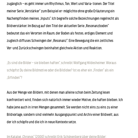
zugänglich – es geht immer um Rhythmus, Ton, Wert und Varia- tionen. Der Titel
meiner Serie „Verstärker“ zum Beispiel er- möglichte ohne große Erläuterung ein
Nachempfinden meines „Inputs“. Ich begreife solche Bezeichnungen regelrecht als
Bildverstärker. Im Bezug auf den Titel der aktuellen Serie „Resonanzboden“
bedeutet das ein Verorten im Raum, der Boden als festes, erdiges Element und
zugleich diffuses Schwingen der „Resonanz“: Eine Bewegung die ein zeitliches
Vor- und Zurückschwingen beinhaltet gleichwie Aktion und Reaktion.
„Es sind die Bilder – sie bleiben haften“, schreibt Wolfgang Hildesheimer. Woraus
schöpfst Du deine Bildmotive oder die Bildidee? Ist es eher ein „Finden“ als ein
„Erfinden“?
Aus der Menge von Bildern, mit denen man alleine schon beim Zeitung lesen
konfrontiert wird, finden sich natürlich immer wieder Motive, die haften bleiben. Ich
habe jene auch in irren Mengen gesammelt. Sie werden nicht eins zu eins zu einer
Bildvorlage, sondern sind vielmehr Ausgangspunkt und Archiv einer Bildwelt, aus
der ich schöpfe und die ich in neue Kontexte setze.
Im Katalog „Chronos“ (2000) schreibt Erik Schönenberg über deine Bilder: