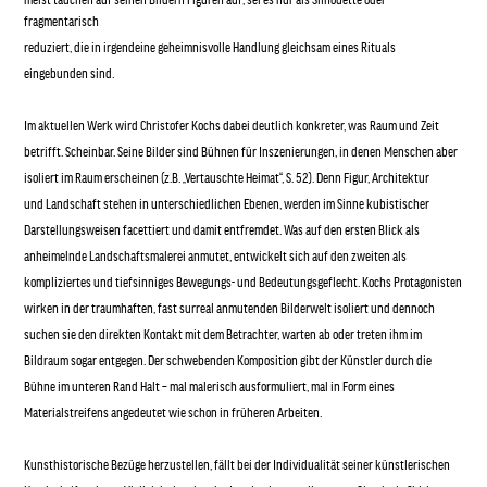
fragmentarisch
reduziert, die in irgendeine geheimnisvolle Handlung gleichsam eines Rituals
eingebunden sind.
Im aktuellen Werk wird Christofer Kochs dabei deutlich konkreter, was Raum und Zeit
betrifft. Scheinbar. Seine Bilder sind Bühnen für Inszenierungen, in denen Menschen aber
isoliert im Raum erscheinen (z.B. „Vertauschte Heimat“, S. 52). Denn Figur, Architektur
und Landschaft stehen in unterschiedlichen Ebenen, werden im Sinne kubistischer
Darstellungsweisen facettiert und damit entfremdet. Was auf den ersten Blick als
anheimelnde Landschaftsmalerei anmutet, entwickelt sich auf den zweiten als
kompliziertes und tiefsinniges Bewegungs- und Bedeutungsgeflecht. Kochs Protagonisten
wirken in der traumhaften, fast surreal anmutenden Bilderwelt isoliert und dennoch
suchen sie den direkten Kontakt mit dem Betrachter, warten ab oder treten ihm im
Bildraum sogar entgegen. Der schwebenden Komposition gibt der Künstler durch die
Bühne im unteren Rand Halt – mal malerisch ausformuliert, mal in Form eines
Materialstreifens angedeutet wie schon in früheren Arbeiten.
Kunsthistorische Bezüge herzustellen, fällt bei der Individualität seiner künstlerischen